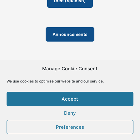
IAeñ (Spanish)
Announcements
Manage Cookie Consent
We use cookies to optimise our website and our service.
© 2019-2026 | La Biblia de la IA – The Bible of AI™ | The
license except specific licensing: Creative Commons (CC BY-
Accept
SA 4.0) | ISSN 2695-6411
Deny
Preferences