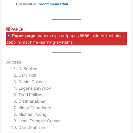
Unclassified
recommendation
🗒 PAPER
Paper
page
: papers.nips.cc/paper/5656-hidden-technical-
debt-in-machine-learning-systems
Autores
D. Sculley
Gary Holt
Daniel Golovin
Eugene Davydov
Todd Phillips
Dietmar Ebner
Vinay Chaudhary
Michael Young
Jean-François Crespo
Dan Dennison