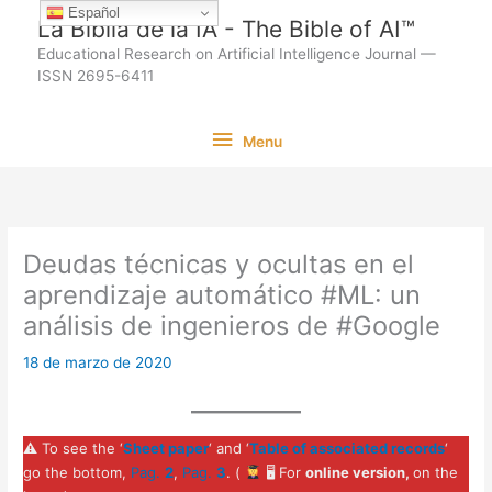
Ir
Español
La Biblia de la IA - The Bible of AI™
al
Educational Research on Artificial Intelligence Journal —
contenido
ISSN 2695-6411
Menu
Menu
Deudas técnicas y ocultas en el
aprendizaje automático #ML: un
análisis de ingenieros de #Google
18 de marzo de 2020
⚠
To see the ‘
Sheet paper
‘ and ‘
Table of associated records
‘
go the bottom,
Pag.
2
,
Pag.
3
. (
🖥 For
online version,
on the