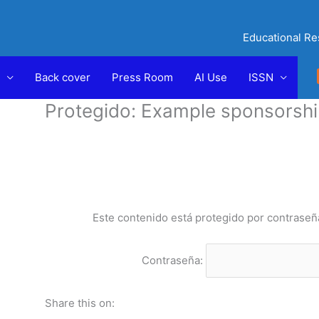
Educational Re
Back cover
Press Room
AI Use
ISSN
Protegido: Example sponsorshi
Este contenido está protegido por contraseña
Contraseña:
Share this on: